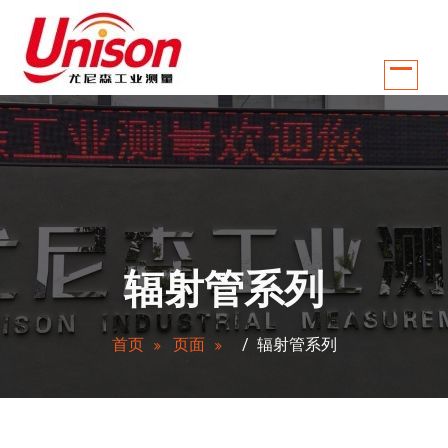
跳
至
正
文
江苏南京尤尼森工业测量控制系统有限公司是国内较早从事温控行业自动化
辐射管系列
首页
页面
/
辐射管系列