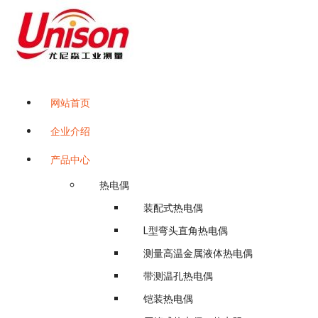
跳
至
正
文
江苏南京尤尼森工业测量控制系统有限公司是国内较早从事温控行业自动化
网站首页
企业介绍
产品中心
热电偶
装配式热电偶
L型弯头直角热电偶
测量高温金属液体热电偶
带测温孔热电偶
铠装热电偶