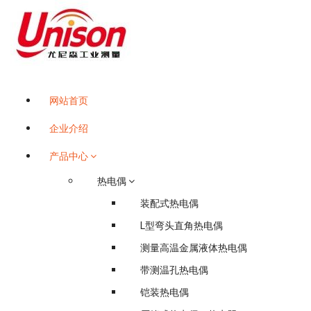
跳
至
正
文
江苏南京尤尼森工业测量控制系统有限公司是国内较早从事温控行业自动化
网站首页
企业介绍
产品中心
热电偶
装配式热电偶
L型弯头直角热电偶
测量高温金属液体热电偶
带测温孔热电偶
铠装热电偶