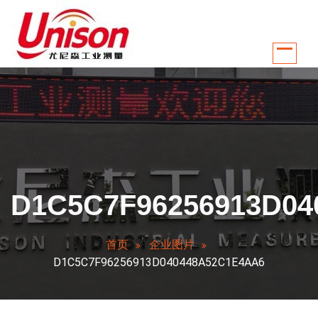
跳
至
正
文
江苏南京尤尼森工业测量控制系统有限公司是国内较早从事温控行业自动化
D1C5C7F96256913D04
首页
企业图片
D1C5C7F96256913D040448A52C1E4AA6