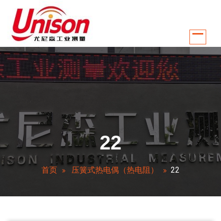
跳
至
正
文
江苏南京尤尼森工业测量控制系统有限公司是国内较早从事温控行业自动化
22
首页
压簧式热电偶（热电阻）
22