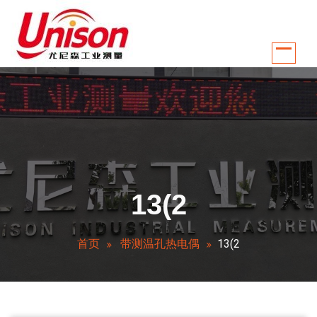
跳
至
正
文
江苏南京尤尼森工业测量控制系统有限公司是国内较早从事温控行业自动化
13(2
首页
带测温孔热电偶
13(2