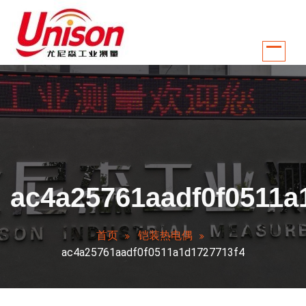
跳
至
正
文
江苏南京尤尼森工业测量控制系统有限公司是国内较早从事温控行业自动化
ac4a25761aadf0f0511a
首页
铠装热电偶
ac4a25761aadf0f0511a1d1727713f4