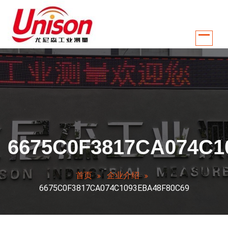
跳
至
正
文
江苏南京尤尼森工业测量控制系统有限公司是国内较早从事温控行业自动化
6675C0F3817CA074C1
首页
企业介绍
6675C0F3817CA074C1093EBA48F80C69