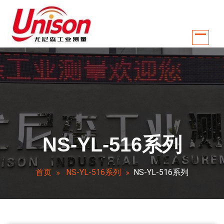
跳
至
正
文
江苏南京尤尼森工业测量控制系统有限公司是国内较早从事温控行业自动化
NS-YL-516系列
首页
NS-YL-516系列
NS-YL-516系列