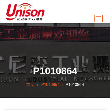
跳
至
正
文
江苏南京尤尼森工业测量控制系统有限公司是国内较早从事温控行业自动化
P1010864
首页
P1010864
P1010864